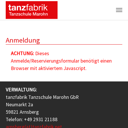
Zum Hauptinhalt springen
Anmeldung
ACHTUNG:
Dieses
Anmelde/Reservierungsformular benötigt einen
Browser mit aktiviertem Javascript.
VERWALTUNG:
tanzfabrik Tanzschule Marohn GbR
Neumarkt 2a
59821 Arnsberg
Telefon: +49 2931 21188
arnsberg(at)tanzfabrik.net