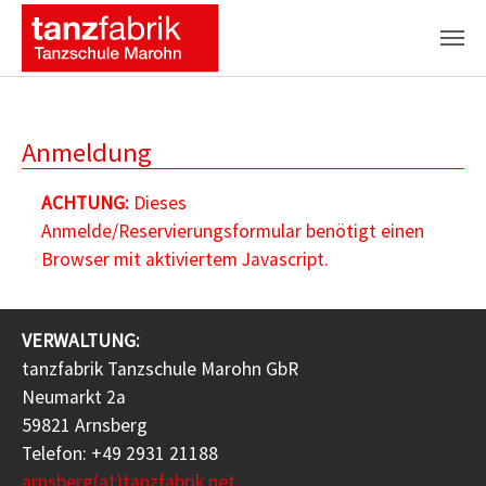
Zum Hauptinhalt springen
Anmeldung
ACHTUNG:
Dieses
Anmelde/Reservierungsformular benötigt einen
Browser mit aktiviertem Javascript.
VERWALTUNG:
tanzfabrik Tanzschule Marohn GbR
Neumarkt 2a
59821 Arnsberg
Telefon: +49 2931 21188
arnsberg(at)tanzfabrik.net