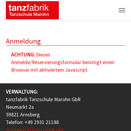
Zum Hauptinhalt springen
Anmeldung
ACHTUNG:
Dieses
Anmelde/Reservierungsformular benötigt einen
Browser mit aktiviertem Javascript.
VERWALTUNG:
tanzfabrik Tanzschule Marohn GbR
Neumarkt 2a
59821 Arnsberg
Telefon: +49 2931 21188
arnsberg(at)tanzfabrik.net