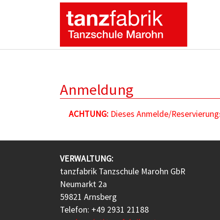
Zum Hauptinhalt springen
Anmeldung
ACHTUNG:
Dieses Anmelde/Reservierungsf
VERWALTUNG:
tanzfabrik Tanzschule Marohn GbR
Neumarkt 2a
59821 Arnsberg
Telefon: +49 2931 21188