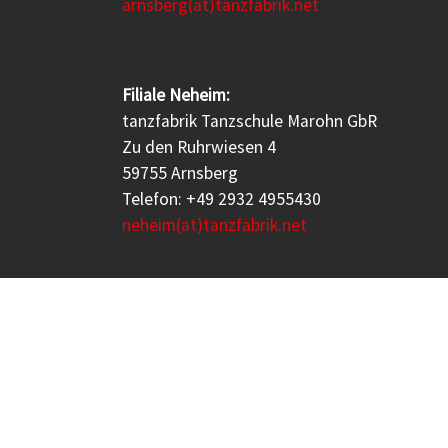
arnsberg(at)tanzfabrik.net
Filiale Neheim:
tanzfabrik Tanzschule Marohn GbR
Zu den Ruhrwiesen 4
59755 Arnsberg
Telefon: +49 2932 4955430
neheim(at)tanzfabrik.net