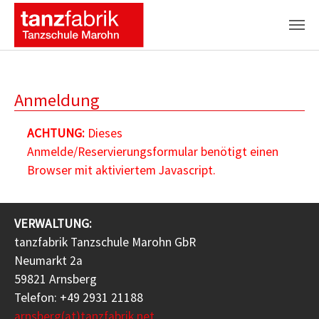
Zum Hauptinhalt springen
Anmeldung
ACHTUNG:
Dieses
Anmelde/Reservierungsformular benötigt einen
Browser mit aktiviertem Javascript.
VERWALTUNG:
tanzfabrik Tanzschule Marohn GbR
Neumarkt 2a
59821 Arnsberg
Telefon: +49 2931 21188
arnsberg(at)tanzfabrik.net