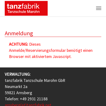
Zum Hauptinhalt springen
Anmeldung
ACHTUNG:
Dieses
Anmelde/Reservierungsformular benötigt einen
Browser mit aktiviertem Javascript.
VERWALTUNG:
tanzfabrik Tanzschule Marohn GbR
Neumarkt 2a
59821 Arnsberg
Telefon: +49 2931 21188
arnsberg(at)tanzfabrik.net