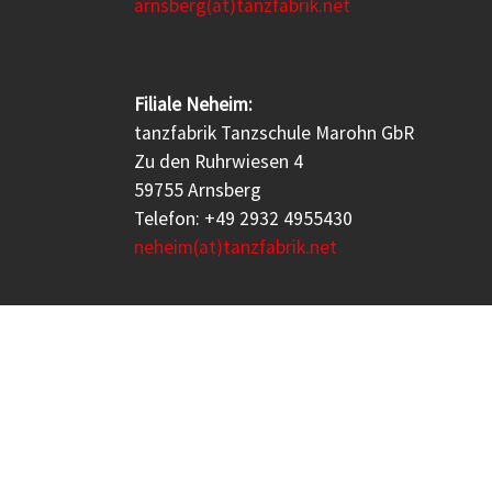
arnsberg(at)tanzfabrik.net
Filiale Neheim:
tanzfabrik Tanzschule Marohn GbR
Zu den Ruhrwiesen 4
59755 Arnsberg
Telefon: +49 2932 4955430
neheim(at)tanzfabrik.net