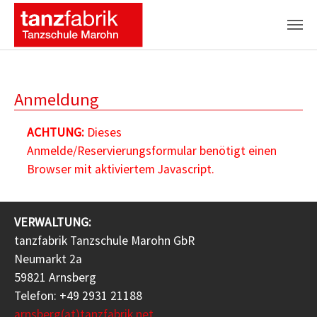
Zum Hauptinhalt springen
Anmeldung
ACHTUNG:
Dieses
Anmelde/Reservierungsformular benötigt einen
Browser mit aktiviertem Javascript.
VERWALTUNG:
tanzfabrik Tanzschule Marohn GbR
Neumarkt 2a
59821 Arnsberg
Telefon: +49 2931 21188
arnsberg(at)tanzfabrik.net